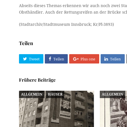
Abseits dieses Themas erkennen wir auch noch zwei Stan
Obsthändler. Auch der Rettungsreifen an der Brücke sc
(Stadtarchiv/Stadtmuseum Innsbruck; Kr/Pl-3893)
Teilen
Tweet
Teilen
Plus one
Teilen
Frühere Beiträge
ALLGEMEIN
HÄUSER
ALLGEMEIN