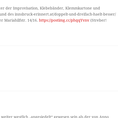
eister der Improvisation, Klebebänder, Klemmkartone und
und des innsbruck-erinnert.at/doppelt-und-dreifach-haelt-besser/
r Mariahilfstr. 14/16.
https://postimg.cc/phqqYvnv
(Streber!
eiter westlich „angesiedelt“ gewesen sein als der von Anno