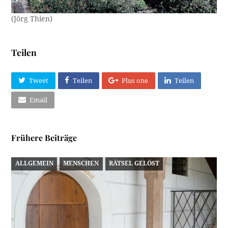
(Jörg Thien)
Teilen
Tweet
Teilen
Plus one
Teilen
Email
Frühere Beiträge
ALLGEMEIN
MENSCHEN
RÄTSEL GELÖST