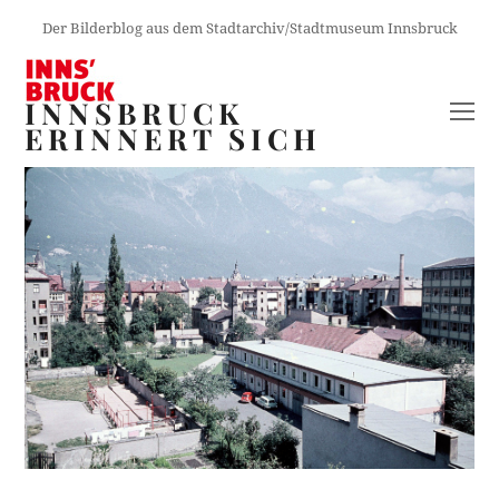
Der Bilderblog aus dem Stadtarchiv/Stadtmuseum Innsbruck
INNSBRUCK
O
ERINNERT SICH
M
M