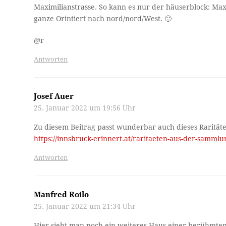
Maximilianstrasse. So kann es nur der häuserblock: Maxi
ganze Orintiert nach nord/nord/West. 🙂
@r
Antworten
Josef Auer
25. Januar 2022 um 19:56 Uhr
Zu diesem Beitrag passt wunderbar auch dieses Raritäte
https://innsbruck-erinnert.at/raritaeten-aus-der-sammlun
Antworten
Manfred Roilo
25. Januar 2022 um 21:34 Uhr
Hier sieht man noch ein weiteres Haus einer berühmten 