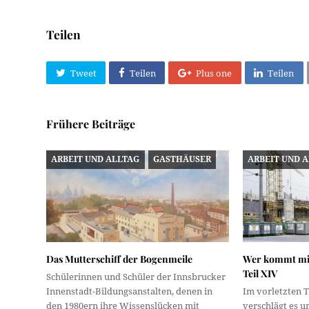
Teilen
Tweet
Teilen
Plus one
Teilen
Frühere Beiträge
ARBEIT UND ALLTAG
GASTHÄUSER
ARBEIT UND 
Das Mutterschiff der Bogenmeile
Wer kommt mit
Teil XIV
Schülerinnen und Schüler der Innsbrucker
Innenstadt-Bildungsanstalten, denen in
Im vorletzten T
den 1980ern ihre Wissenslücken mit
verschlägt es u