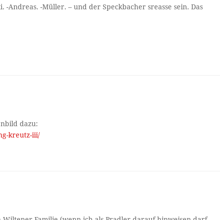
. -Andreas. -Müller. – und der Speckbacher sreasse sein. Das
nbild dazu:
g-kreutz-iii/
Wiltener Familie (wenn ich als Pradler darauf hinweisen darf,