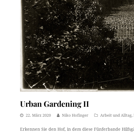
Urban Gardening II
22. März 2020
Niko Hofinger
Arbeit und Alltag
,
Erkennen Sie den Hof, in dem diese Fünferbande Hilfsgä