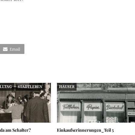
Email
ALLTAG
STADTLEBEN
HÄUSER
 da am Schalter?
Einkaufserinnerungen_Teil 5