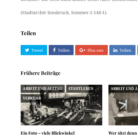
(Stadtarchiv Innsbruck, Sommer-1-148-1).
Teilen
Tweet
Teilen
Plus one
Teilen
Frühere Beiträge
ARBEIT UND ALLTAG
STADTLEBEN
ARBEIT UND 
VERKEHR
Ein Foto – viele Blickwinkel
Wer sitzt denn