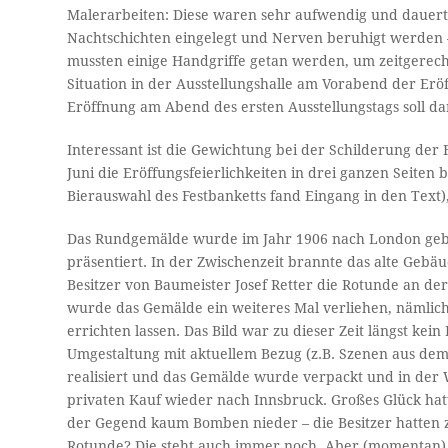
Malerarbeiten: Diese waren sehr aufwendig und dauert
Nachtschichten eingelegt und Nerven beruhigt werden 
mussten einige Handgriffe getan werden, um zeitgerech
Situation in der Ausstellungshalle am Vorabend der Eröf
Eröffnung am Abend des ersten Ausstellungstags soll da
Interessant ist die Gewichtung bei der Schilderung der
Juni die Eröffungsfeierlichkeiten in drei ganzen Seit
Bierauswahl des Festbanketts fand Eingang in den Tex
Das Rundgemälde wurde im Jahr 1906 nach London gebra
präsentiert. In der Zwischenzeit brannte das alte Gebä
Besitzer von Baumeister Josef Retter die Rotunde an de
wurde das Gemälde ein weiteres Mal verliehen, nämlic
errichten lassen. Das Bild war zu dieser Zeit längst k
Umgestaltung mit aktuellem Bezug (z.B. Szenen aus dem
realisiert und das Gemälde wurde verpackt und in der 
privaten Kauf wieder nach Innsbruck. Großes Glück hat
der Gegend kaum Bomben nieder – die Besitzer hatten z
Rotunde? Die steht auch immer noch. Aber (momentan) l