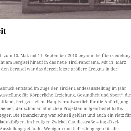
it
n
ch zum 10. Mal: mit 11. September 2010 begann die Übersiedelung
ht am Bergisel hinauf in das neue Tirol-Panorama. Mit 11. März
den Bergisel war das derzeit letzte größere Ereignis in der
nnsbruck entstand im Zuge der Tiroler Landesausstellung im Jahr
Ausstellung für Körperliche Erziehung, Gesundheit und Sport“, di
ttfand, fertigzustellen. Hauptverantwortlich für die Anfertigung
iemer, der schon an ähnlichen Projekten mitgearbeitet hatte.
gger. Die Finanzierung war schnell geklärt und auch ein Platz fü
duktbögen, im heutigen Zwickel Claudiastraße – Ing.-Etzel-
 Ausstellungsgebäude. Weniger rund lief es hingegen für die