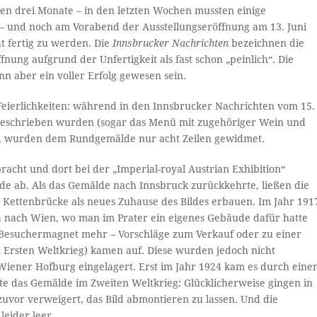
en drei Monate – in den letzten Wochen mussten einige
– und noch am Vorabend der Ausstellungseröffnung am 13. Juni
t fertig zu werden. Die
Innsbrucker Nachrichten
bezeichnen die
fnung aufgrund der Unfertigkeit als fast schon „peinlich“. Die
nn aber ein voller Erfolg gewesen sein.
 Feierlichkeiten: während in den Innsbrucker Nachrichten vom 15.
en beschrieben wurden (sogar das Menü mit zugehöriger Wein und
t), wurden dem Rundgemälde nur acht Zeilen gewidmet.
cht und dort bei der „Imperial-royal Austrian Exhibition“
ude ab. Als das Gemälde nach Innsbruck zurückkehrte, ließen die
r Kettenbrücke als neues Zuhause des Bildes erbauen. Im Jahr 191
h nach Wien, wo man im Prater ein eigenes Gebäude dafür hatte
ein Besuchermagnet mehr – Vorschläge zum Verkauf oder zu einer
 Ersten Weltkrieg) kamen auf. Diese wurden jedoch nicht
Wiener Hofburg eingelagert. Erst im Jahr 1924 kam es durch eine
te das Gemälde im Zweiten Weltkrieg: Glücklicherweise gingen in
uvor verweigert, das Bild abmontieren zu lassen. Und die
eider leer.