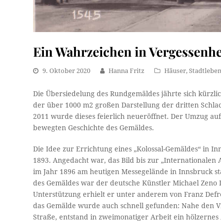
Ein Wahrzeichen in Vergessenhe
9. Oktober 2020
Hanna Fritz
Häuser
,
Stadtlebe
Die Übersiedelung des Rundgemäldes jährte sich kürzli
der über 1000 m2 großen Darstellung der dritten Schlac
2011 wurde dieses feierlich neueröffnet. Der Umzug auf 
bewegten Geschichte des Gemäldes.
Die Idee zur Errichtung eines „Kolossal-Gemäldes“ in I
1893. Angedacht war, das Bild bis zur „Internationalen 
im Jahr 1896 am heutigen Messegelände in Innsbruck sta
des Gemäldes war der deutsche Künstler Michael Zeno D
Unterstützung erhielt er unter anderem von Franz Defre
das Gemälde wurde auch schnell gefunden: Nahe den Via
Straße, entstand in zweimonatiger Arbeit ein hölzernes