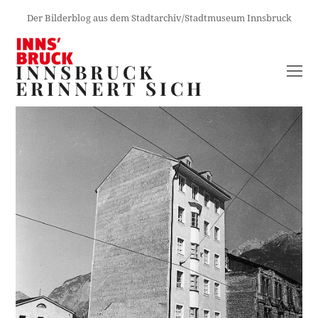
Der Bilderblog aus dem Stadtarchiv/Stadtmuseum Innsbruck
INNSBRUCK
O
ERINNERT SICH
M
M