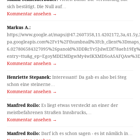
sich bestätigt. Die Null auf…
Kommentar ansehen →
Markus A.:
https://www.google.at/maps/@47.2607358,11.4202172,3a,41.5y
pa.googleapis.com%2Fv1%2Fthumbnail%3Fcb_client%3Dmap
6.027806584327095%26panoid%3DDRcYv5JsIwEDf78aeh19Fg%
entry=ttu&g_ep=EgoyMDI2MDgwMy4wIKXMDSoASAFQAw%3
Kommentar ansehen →
Henriette Stepanek:
Interessant! Da gab es also bei Steg
schon eine steinerne…
Kommentar ansehen →
Manfred Roilo:
Es liegt etwas versteckt an einer der
meistbefahrenen Straßen Innsbrucks,…
Kommentar ansehen →
Manfred Roilo:
Darf ich es schon sagen - es ist nämlich in…