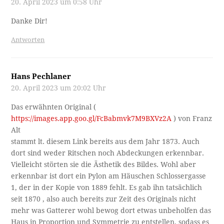
20. April 2023 um 0:58 Uhr
Danke Dir!
Antworten
Hans Pechlaner
20. April 2023 um 20:02 Uhr
Das erwähnten Original (
https://images.app.goo.gl/FcBabmvk7M9BXVz2A
) von Franz
Alt
stammt lt. diesem Link bereits aus dem Jahr 1873. Auch
dort sind weder Ritschen noch Abdeckungen erkennbar.
Vielleicht störten sie die Ästhetik des Bildes. Wohl aber
erkennbar ist dort ein Pylon am Häuschen Schlossergasse
1, der in der Kopie von 1889 fehlt. Es gab ihn tatsächlich
seit 1870 , also auch bereits zur Zeit des Originals nicht
mehr was Gatterer wohl bewog dort etwas unbeholfen das
Haus in Proportion und Symmetrie zu entstellen, sodass es