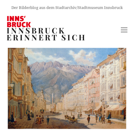
Der Bilderblog aus dem Stadtarchiv/Stadtmuseum Innsbruck
INNSBRUCK
O
ERINNERT SICH
M
M