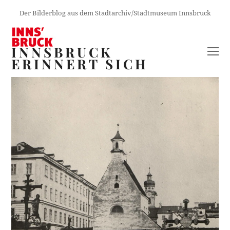
Der Bilderblog aus dem Stadtarchiv/Stadtmuseum Innsbruck
INNSBRUCK
O
ERINNERT SICH
M
M