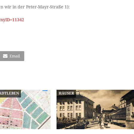
n wir in der Peter-Mayr-Straße 1):
p?myID=11342
Email
ADTLEBEN
HÄUSER