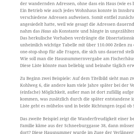
der wandernden Adressen, ohne dass ein Haus (wie es be
Ein Betrieb wie auch jedes Wohnhaus konnte in Innsbru
verschiedene Adressen aufweisen. Somit entfiel zunächs
angesiedelt hatte, weil wie gesagt die Adressen dauernd
nahm das
Haus
als Konstante und hängte in ungezählte
Das herkulische Vorhaben verdrängte die Dissertationsid
unheimlich wichtige Tabelle mit über 110.000 Zeilen zu 
one-stop-shop für alle Fragen, die sich uns dauernd st
Wie soll man die Hausnummernvergabe am Fischerhäuslw
Diese Liste könnte man beliebig und beinahe täglich er
Zu Beginn zwei Beispiele: Auf dem Titelbild sieht man 
Kohlweg 6, die andere kam viele Jahre später bei der V
(einfache) Möglichkeit, außer man ist dort zufällig au
kommen, was zusätzlich durch die später entstandene i
Liste geht es mühelos und in beide Richtungen (egal o
Das zweite Beispiel zeigt die Wanderfreudigkeit eine
Familie käme aus der Schneeburggasse 38, dann müssen 
dort? Diese Hausnummer wurde im Zuge der Verlängeru