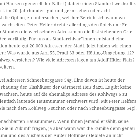
i Häusern generell der Fall ist) dabei seinen Standort wechselte.
ck im 20. Jahrhundert gut und gern sieben oder acht
t die Option, zu untersuchen, welcher Betrieb sich wann wo
 wechselten. Peter Helfer drehte allerdings den Spieß um: Er
n Stunden die wechselnden Adressen an die fest stehenden Orte.
ee vorläufig. Für uns als Stadtarchivar*innen entstand eine
den heute gut 20.000 Adressen der Stadt. Jetzt haben wir einen
ellen: Was wurde aus Arzl 55, Pradl 33 oder Hötting-Umgebung 12?
eg verstehen? Wie viele Adressen lagen am Adolf Hitler Platz?
weitern.
zwei Adressen Schneeburggasse 54g. Eine davon ist heute der
erbauung der Glashäuser der Gärtnerei Heis dazu. Es gibt keine
fgewachsen, heute auf die ehemalige Adresse des Kohlwegs 6 zu
dentisch lautende Hausnummer erschwert wird. Mit Peter Helfers
b Sie nach dem Kohlweg 6 suchen oder nach Schneeburggasse 54g).
r benachbarten Hausnummer. Wenn Ihnen jemand erzählt, seine
Sie in Zukunft fragen, ja aber wann war die Familie denn genau
ng und des Ausbaus der Außer-Höttinger Gebiete an nicht