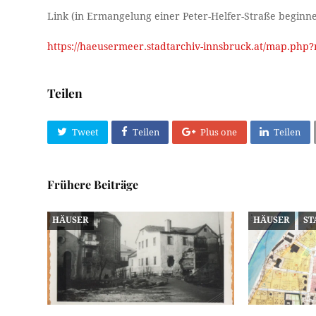
Link (in Ermangelung einer Peter-Helfer-Straße beginne
https://haeusermeer.stadtarchiv-innsbruck.at/map.ph
Teilen
Tweet
Teilen
Plus one
Teilen
Frühere Beiträge
HÄUSER
HÄUSER
ST