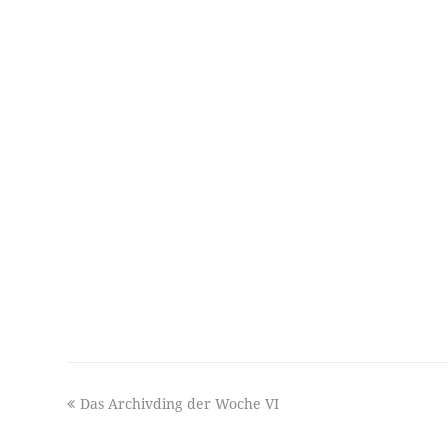
previous
Das Archivding der Woche VI
post: