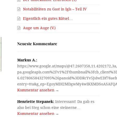
Notabilitäten zu Gast in Igls – Teil IV
Eigentlich ein gutes Rätsel…
Auge um Auge (V.)
Neueste Kommentare
Markus A.:
https://www.google.at/maps/@47.2607358,11.4202172,3a
pa.googleapis.com%2Fv1%2Fthumbnail%3Fcb_client%
6.027806584327095%26panoid%3DDRcYv5JsIwEDf78aeh
entry=ttu&g_ep=EgoyMDI2MDgwMy4wIKXMDSoASAF
Kommentar ansehen →
Henriette Stepanek:
Interessant! Da gab es
also bei Steg schon eine steinerne…
Kommentar ansehen →