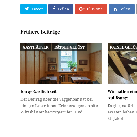
Tweet
Teilen
Plus one
Teilen
Frühere Beiträge
GASTHÄUSER
RÄTSEL GELÖST
RÄTSEL GELÖ
Karge Gastlichkeit
Wir hatten ein
Auflösung
Der Beitrag über die Saggenbar hat bei
einigen Leser:innen Erinnerungen an alte
Es ging natürlic
Wirtshäuser hervorgerufen. Und…
erraten haben,
St. Jakob…