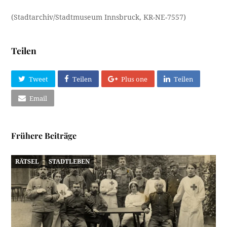
(Stadtarchiv/Stadtmuseum Innsbruck, KR-NE-7557)
Teilen
Tweet
Teilen
Plus one
Teilen
Email
Frühere Beiträge
RÄTSEL
STADTLEBEN