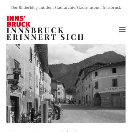
Der Bilderblog aus dem Stadtarchiv/Stadtmuseum Innsbruck
INNSBRUCK
O
ERINNERT SICH
M
M