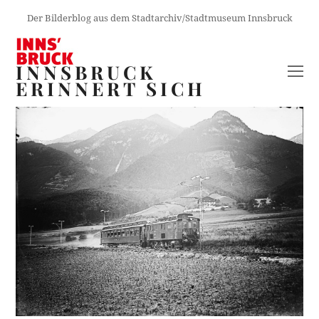
Der Bilderblog aus dem Stadtarchiv/Stadtmuseum Innsbruck
INNSBRUCK
O
ERINNERT SICH
M
M