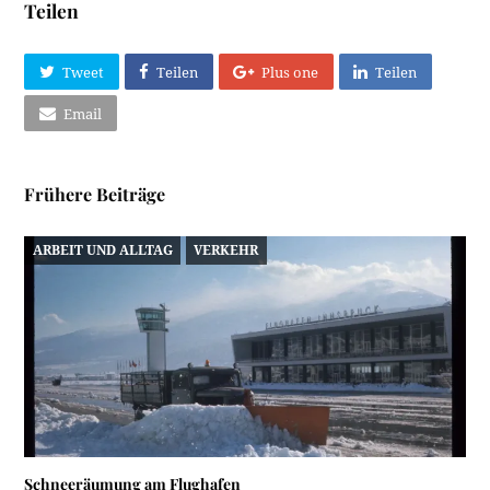
Teilen
Tweet
Teilen
Plus one
Teilen
Email
Frühere Beiträge
ARBEIT UND ALLTAG
VERKEHR
Schneeräumung am Flughafen