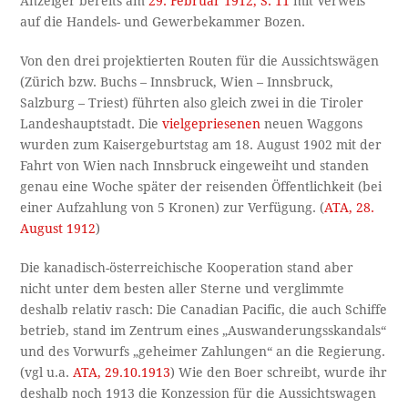
Anzeiger bereits am
29. Februar 1912, S. 11
mit Verweis
auf die Handels- und Gewerbekammer Bozen.
Von den drei projektierten Routen für die Aussichtswägen
(Zürich bzw. Buchs – Innsbruck, Wien – Innsbruck,
Salzburg – Triest) führten also gleich zwei in die Tiroler
Landeshauptstadt. Die
vielgepriesenen
neuen Waggons
wurden zum Kaisergeburtstag am 18. August 1902 mit der
Fahrt von Wien nach Innsbruck eingeweiht und standen
genau eine Woche später der reisenden Öffentlichkeit (bei
einer Aufzahlung von 5 Kronen) zur Verfügung. (
ATA, 28.
August 1912
)
Die kanadisch-österreichische Kooperation stand aber
nicht unter dem besten aller Sterne und verglimmte
deshalb relativ rasch: Die Canadian Pacific, die auch Schiffe
betrieb, stand im Zentrum eines „Auswanderungsskandals“
und des Vorwurfs „geheimer Zahlungen“ an die Regierung.
(vgl u.a.
ATA, 29.10.1913
) Wie den Boer schreibt, wurde ihr
deshalb noch 1913 die Konzession für die Aussichtswagen