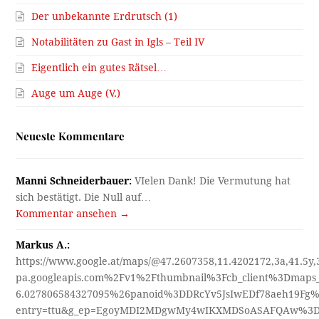
Der unbekannte Erdrutsch (1)
Notabilitäten zu Gast in Igls – Teil IV
Eigentlich ein gutes Rätsel…
Auge um Auge (V.)
Neueste Kommentare
Manni Schneiderbauer:
VIelen Dank! Die Vermutung hat
sich bestätigt. Die Null auf…
Kommentar ansehen →
Markus A.:
https://www.google.at/maps/@47.2607358,11.4202172,3a,41.5y
pa.googleapis.com%2Fv1%2Fthumbnail%3Fcb_client%3Dmap
6.027806584327095%26panoid%3DDRcYv5JsIwEDf78aeh19Fg%
entry=ttu&g_ep=EgoyMDI2MDgwMy4wIKXMDSoASAFQAw%3