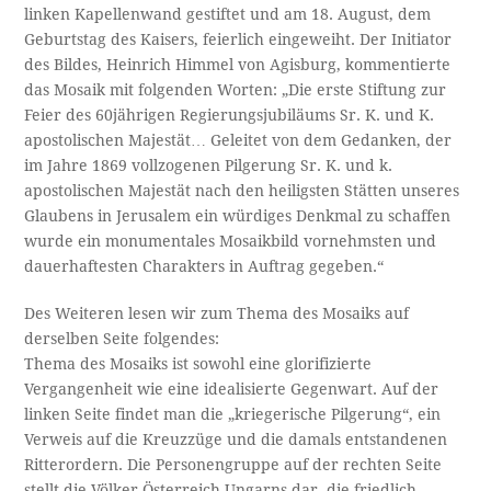
linken Kapellenwand gestiftet und am 18. August, dem
Geburtstag des Kaisers, feierlich eingeweiht. Der Initiator
des Bildes, Heinrich Himmel von Agisburg, kommentierte
das Mosaik mit folgenden Worten: „Die erste Stiftung zur
Feier des 60jährigen Regierungsjubiläums Sr. K. und K.
apostolischen Majestät… Geleitet von dem Gedanken, der
im Jahre 1869 vollzogenen Pilgerung Sr. K. und k.
apostolischen Majestät nach den heiligsten Stätten unseres
Glaubens in Jerusalem ein würdiges Denkmal zu schaffen
wurde ein monumentales Mosaikbild vornehmsten und
dauerhaftesten Charakters in Auftrag gegeben.“
Des Weiteren lesen wir zum Thema des Mosaiks auf
derselben Seite folgendes:
Thema des Mosaiks ist sowohl eine glorifizierte
Vergangenheit wie eine idealisierte Gegenwart. Auf der
linken Seite findet man die „kriegerische Pilgerung“, ein
Verweis auf die Kreuzzüge und die damals entstandenen
Ritterordern. Die Personengruppe auf der rechten Seite
stellt die Völker Österreich-Ungarns dar, die friedlich