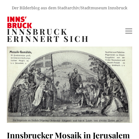
Der Bilderblog aus dem Stadtarchiv/Stadtmuseum Innsbruck
INNSBRUCK
O
ERINNERT SICH
M
M
Innsbrucker Mosaik in Jerusalem