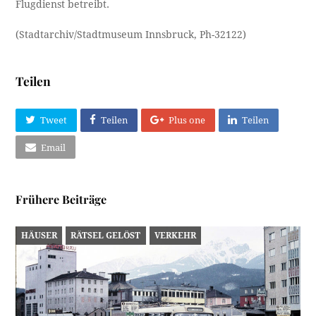
Flugdienst betreibt.
(Stadtarchiv/Stadtmuseum Innsbruck, Ph-32122)
Teilen
Tweet
Teilen
Plus one
Teilen
Email
Frühere Beiträge
HÄUSER
RÄTSEL GELÖST
VERKEHR