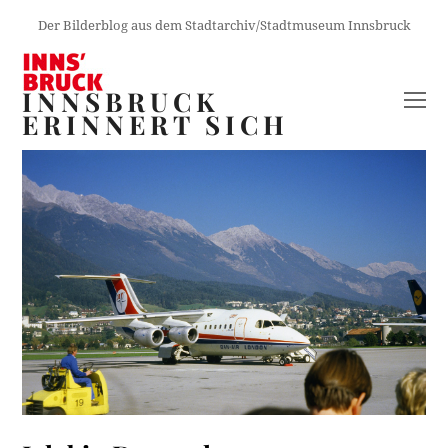
Der Bilderblog aus dem Stadtarchiv/Stadtmuseum Innsbruck
INNSBRUCK
O
ERINNERT SICH
M
M