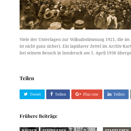
Viele der Unterlagen zur Volksabstimmung 1921, die im S
ist nicht ganz sicher). Ein lapidarer Zettel im Archiv-
bei seinem Besuch in Innsbruck am 5. April 1938 überg
Teilen
Tweet
Teilen
Plus one
Teilen
Frühere Beiträge
HÄUSER
STADTLEBEN
STADTLEBEN