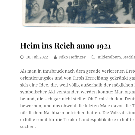
Heim ins Reich anno 1921
10. Juli 2022
Niko Hofinger
Bilderalbum
,
Stadtl
Als man in Innsbruck nach dem gerade verlorenen Ersten
orientierungslos und von Tirols Zerreißung gekränkt gar
sich eine Idee, die, weil völlig außerhalb der mögliche
symbolischer Akt verstanden werden konnte: Man organi
befand, die sich gar nicht stellte: Ob Tirol sich dem Deu
beworben, und das obwohl die letzten Male davor die Ti
nördlichen Nachbarn betrieben hatten. Die Volksabstimm
erfüllte somit für die Tiroler Landespolitik ihre erhoff
suchen.