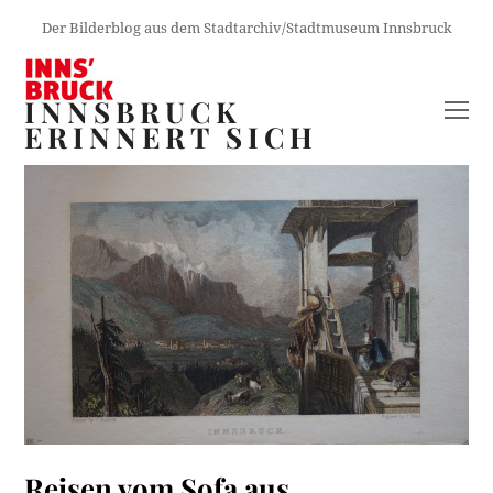
Der Bilderblog aus dem Stadtarchiv/Stadtmuseum Innsbruck
INNSBRUCK
O
ERINNERT SICH
M
M
Reisen vom Sofa aus