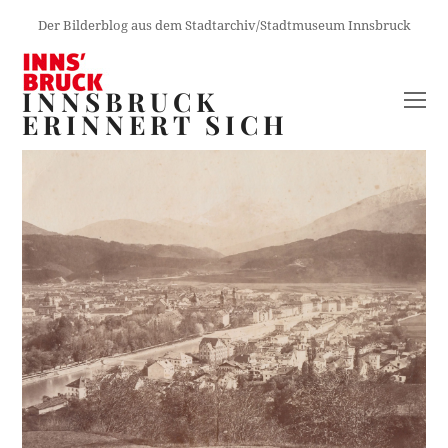
Der Bilderblog aus dem Stadtarchiv/Stadtmuseum Innsbruck
INNSBRUCK
O
ERINNERT SICH
M
M