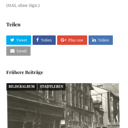
(StAI, ohne Sign.)
Teilen
Tweet
Teilen
Plus one
Teilen
Email
Frühere Beiträge
BILDERALBUM
STADTLEBEN