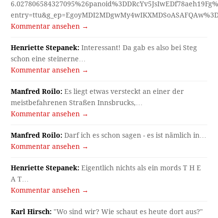
6.027806584327095%26panoid%3DDRcYv5JsIwEDf78aeh19Fg%
entry=ttu&g_ep=EgoyMDI2MDgwMy4wIKXMDSoASAFQAw%3
Kommentar ansehen →
Henriette Stepanek:
Interessant! Da gab es also bei Steg
schon eine steinerne…
Kommentar ansehen →
Manfred Roilo:
Es liegt etwas versteckt an einer der
meistbefahrenen Straßen Innsbrucks,…
Kommentar ansehen →
Manfred Roilo:
Darf ich es schon sagen - es ist nämlich in…
Kommentar ansehen →
Henriette Stepanek:
Eigentlich nichts als ein mords T H E
A T…
Kommentar ansehen →
Karl Hirsch:
"Wo sind wir? Wie schaut es heute dort aus?"