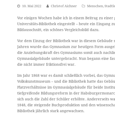
10. Mai 2022
Christof Aichner
Menschen
,
Stadtl
Vor einigen Wochen habe ich in einem Beitrag zu einer
Universitäts-Bibliothek eingestellt – heute ein Eingang 
Bildausschnitt, ein schönes Vergleichsbild dazu.
Vor dem Einzug der Bibliothek war in diesem Gebäude se
Jahren wurde das Gymnasium zur heutigen Form ausgeba
die Anziehungskraft des Gymnasiums somit auch nachlie
Gymnasialgebäude untergebracht. Nun begann eine fast
die nicht immer friktionsfrei war.
Im Jahr 1868 war es damit schließlich vorbei, das Gymn
Volkskunstmuseum – und die Bibliothek hatte das Gebäu
Platzverhältnisse im Gymnasialgebäude für beide Insti
tiefgreifende Bildungsreform in der Habsburgermonar
sich auch die Zahl der Schüler erhöhte. Andererseits 
1848, die steigende Buchproduktion und den wissenscha
Bibliothek jährlich stark angewachsen.