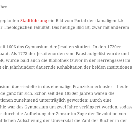
eben
 geplanten
Stadtführung
ein Bild vom Portal der damaligen k.k.
zur Theologischen Fakultät. Das heutige Bild ist, zwar mit anderem
it 1606 das Gymnasium der Jesuiten situtiert. In den 1720er
ut. Als 1773 der Jesuitenorden vom Papst aufgelöst wurde und
ß, wurde bald auch die Bibliothek (zuvor in der Herrengasse) im
 ein Jahrhundert dauernde Kohabitation der beiden Institutionen
asium übersiedelte in das ehemalige Franziskanerkloster – heute
de ganz für sich. Schon seit den 1850er Jahren waren die
tutionen zunehmend unterträglich geworden: Durch eine
chie war das Gymnasium um zwei Jahre verlängert worden, sodas
war durch die Aufhebung der Zensur im Zuge der Revolution von
ftlichen Aufschwung der Universität die Zahl der Bücher in der