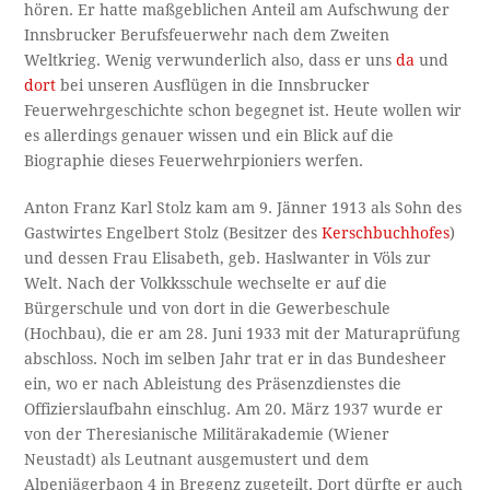
hören. Er hatte maßgeblichen Anteil am Aufschwung der
Innsbrucker Berufsfeuerwehr nach dem Zweiten
Weltkrieg. Wenig verwunderlich also, dass er uns
da
und
dort
bei unseren Ausflügen in die Innsbrucker
Feuerwehrgeschichte schon begegnet ist. Heute wollen wir
es allerdings genauer wissen und ein Blick auf die
Biographie dieses Feuerwehrpioniers werfen.
Anton Franz Karl Stolz kam am 9. Jänner 1913 als Sohn des
Gastwirtes Engelbert Stolz (Besitzer des
Kerschbuchhofes
)
und dessen Frau Elisabeth, geb. Haslwanter in Völs zur
Welt. Nach der Volkksschule wechselte er auf die
Bürgerschule und von dort in die Gewerbeschule
(Hochbau), die er am 28. Juni 1933 mit der Maturaprüfung
abschloss. Noch im selben Jahr trat er in das Bundesheer
ein, wo er nach Ableistung des Präsenzdienstes die
Offizierslaufbahn einschlug. Am 20. März 1937 wurde er
von der Theresianische Militärakademie (Wiener
Neustadt) als Leutnant ausgemustert und dem
Alpenjägerbaon 4 in Bregenz zugeteilt. Dort dürfte er auch