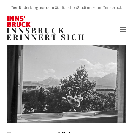
Der Bilderblog aus dem Stadtarchiv/Stadtmuseum Innsbruck
INNSBRUCK
O
ERINNERT SICH
M
M