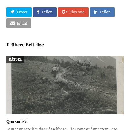
Tweet
Teilen
Plus one
Teilen
Email
Frühere Beiträge
RÄTSEL
Quo vadis?
Lautet unsere heutige Rätselfrage. Die Dame auf unserem Foto