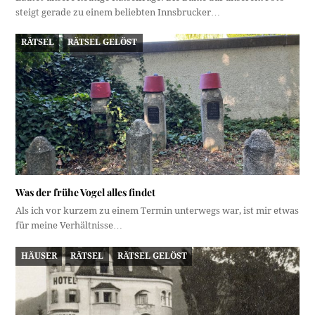
steigt gerade zu einem beliebten Innsbrucker…
RÄTSEL
RÄTSEL GELÖST
Was der frühe Vogel alles findet
Als ich vor kurzem zu einem Termin unterwegs war, ist mir etwas
für meine Verhältnisse…
HÄUSER
RÄTSEL
RÄTSEL GELÖST