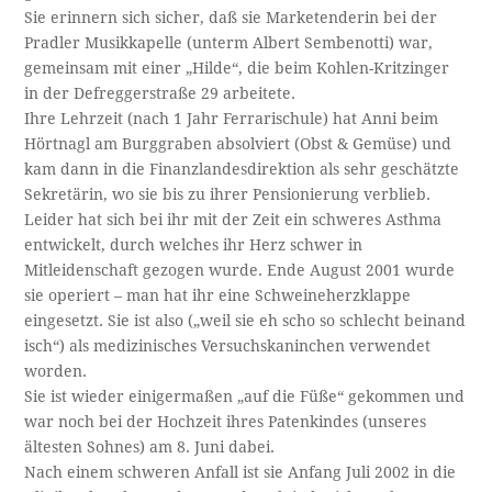
Sie erinnern sich sicher, daß sie Marketenderin bei der
Pradler Musikkapelle (unterm Albert Sembenotti) war,
gemeinsam mit einer „Hilde“, die beim Kohlen-Kritzinger
in der Defreggerstraße 29 arbeitete.
Ihre Lehrzeit (nach 1 Jahr Ferrarischule) hat Anni beim
Hörtnagl am Burggraben absolviert (Obst & Gemüse) und
kam dann in die Finanzlandesdirektion als sehr geschätzte
Sekretärin, wo sie bis zu ihrer Pensionierung verblieb.
Leider hat sich bei ihr mit der Zeit ein schweres Asthma
entwickelt, durch welches ihr Herz schwer in
Mitleidenschaft gezogen wurde. Ende August 2001 wurde
sie operiert – man hat ihr eine Schweineherzklappe
eingesetzt. Sie ist also („weil sie eh scho so schlecht beinand
isch“) als medizinisches Versuchskaninchen verwendet
worden.
Sie ist wieder einigermaßen „auf die Füße“ gekommen und
war noch bei der Hochzeit ihres Patenkindes (unseres
ältesten Sohnes) am 8. Juni dabei.
Nach einem schweren Anfall ist sie Anfang Juli 2002 in die