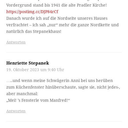
Vordergrund stand bis 1941 die alte Pradler Kirche!
https://postimg.cc/DJP84rCf
Danach wurde ich auf die Nordseite unseres Hauses
verfrachtet – ich sah „nur“ mehr die ganze Nordkette und
natürlich das Stepanekhaus!
Antworten
Henriette Stepanek
19. Oktober 2023 um 9:40 Uhr
…..und wenn meine Schwägerin Anni bei uns herüben
zum Küchenfenster hinüberschaute, sagte sie, nicht jedes-,
aber manchmal:
„Mei! ’s Fensterle vom Manfred!“
Antworten