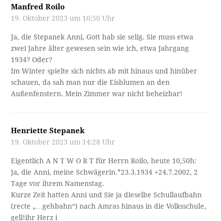
Manfred Roilo
19. Oktober 2023 um 10:50 Uhr
Ja, die Stepanek Anni, Gott hab sie selig. Sie muss etwa
zwei Jahre älter gewesen sein wie ich, etwa Jahrgang
1934? Oder?
Im Winter spielte sich nichts ab mit hinaus und hinüber
schauen, da sah man nur die Eisblumen an den
Außenfenstern. Mein Zimmer war nicht beheizbar!
Henriette Stepanek
19. Oktober 2023 um 14:28 Uhr
Eigentlich A N T W O R T für Herrn Roilo, heute 10,50h:
Ja, die Anni, meine Schwägerin.*23.3.1934 +24.7.2002, 2
Tage vor ihrem Namenstag.
Kurze Zeit hatten Anni und Sie ja dieselbe Schullaufbahn
(recte „…gehbahn“) nach Amras hinaus in die Volksschule,
gell!ihr Herz i