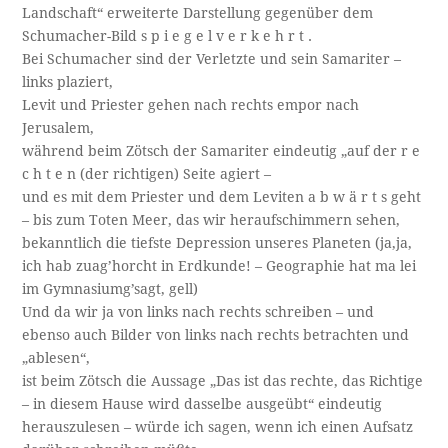
Landschaft“ erweiterte Darstellung gegenüber dem
Schumacher-Bild s p i e g e l v e r k e h r t .
Bei Schumacher sind der Verletzte und sein Samariter –
links plaziert,
Levit und Priester gehen nach rechts empor nach
Jerusalem,
während beim Zötsch der Samariter eindeutig „auf der r e
c h t e n (der richtigen) Seite agiert –
und es mit dem Priester und dem Leviten a b w ä r t s geht
– bis zum Toten Meer, das wir heraufschimmern sehen,
bekanntlich die tiefste Depression unseres Planeten (ja,ja,
ich hab zuag’horcht in Erdkunde! – Geographie hat ma lei
im Gymnasiumg’sagt, gell)
Und da wir ja von links nach rechts schreiben – und
ebenso auch Bilder von links nach rechts betrachten und
„ablesen“,
ist beim Zötsch die Aussage „Das ist das rechte, das Richtige
– in diesem Hause wird dasselbe ausgeübt“ eindeutig
herauszulesen – würde ich sagen, wenn ich einen Aufsatz