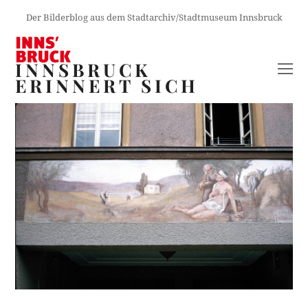
Der Bilderblog aus dem Stadtarchiv/Stadtmuseum Innsbruck
INNSBRUCK
O
ERINNERT SICH
M
M