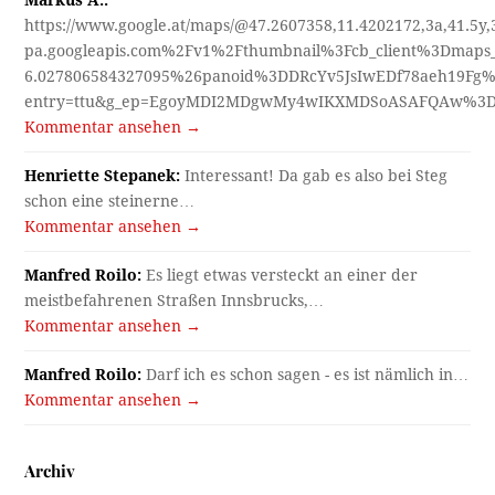
Markus A.:
https://www.google.at/maps/@47.2607358,11.4202172,3a,41.5y
pa.googleapis.com%2Fv1%2Fthumbnail%3Fcb_client%3Dmap
6.027806584327095%26panoid%3DDRcYv5JsIwEDf78aeh19Fg%
entry=ttu&g_ep=EgoyMDI2MDgwMy4wIKXMDSoASAFQAw%3
Kommentar ansehen →
Henriette Stepanek:
Interessant! Da gab es also bei Steg
schon eine steinerne…
Kommentar ansehen →
Manfred Roilo:
Es liegt etwas versteckt an einer der
meistbefahrenen Straßen Innsbrucks,…
Kommentar ansehen →
Manfred Roilo:
Darf ich es schon sagen - es ist nämlich in…
Kommentar ansehen →
Archiv