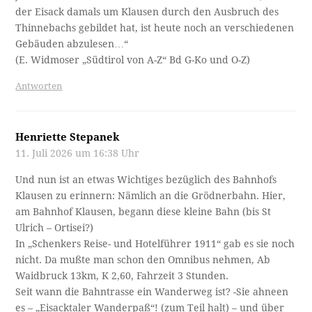
der Eisack damals um Klausen durch den Ausbruch des
Thinnebachs gebildet hat, ist heute noch an verschiedenen
Gebäuden abzulesen…“
(E. Widmoser „Südtirol von A-Z“ Bd G-Ko und O-Z)
Antworten
Henriette Stepanek
11. Juli 2026 um 16:38 Uhr
Und nun ist an etwas Wichtiges bezüglich des Bahnhofs
Klausen zu erinnern: Nämlich an die Grödnerbahn. Hier,
am Bahnhof Klausen, begann diese kleine Bahn (bis St
Ulrich – Ortisei?)
In „Schenkers Reise- und Hotelführer 1911“ gab es sie noch
nicht. Da mußte man schon den Omnibus nehmen, Ab
Waidbruck 13km, K 2,60, Fahrzeit 3 Stunden.
Seit wann die Bahntrasse ein Wanderweg ist? -Sie ahneen
es – „Eisacktaler Wanderpaß“! (zum Teil halt) – und über