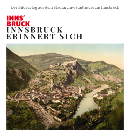
Der Bilderblog aus dem Stadtarchiv/Stadtmuseum Innsbruck
INNSBRUCK
O
ERINNERT SICH
M
M