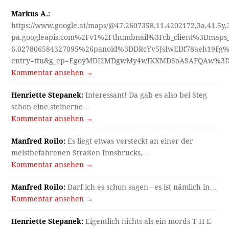
Markus A.:
https://www.google.at/maps/@47.2607358,11.4202172,3a,41.5y
pa.googleapis.com%2Fv1%2Fthumbnail%3Fcb_client%3Dmap
6.027806584327095%26panoid%3DDRcYv5JsIwEDf78aeh19Fg%
entry=ttu&g_ep=EgoyMDI2MDgwMy4wIKXMDSoASAFQAw%3
Kommentar ansehen →
Henriette Stepanek:
Interessant! Da gab es also bei Steg
schon eine steinerne…
Kommentar ansehen →
Manfred Roilo:
Es liegt etwas versteckt an einer der
meistbefahrenen Straßen Innsbrucks,…
Kommentar ansehen →
Manfred Roilo:
Darf ich es schon sagen - es ist nämlich in…
Kommentar ansehen →
Henriette Stepanek:
Eigentlich nichts als ein mords T H E