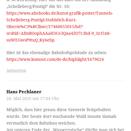
„Schelleberg/Pontigl“ die Nr. 10:
https://www.abebooks.de/kunst-grafik-poster/Tunnels-
Schelleberg-Pontigl-Stahlstich-Kurz-
Oberm%C3%BCllner/17460655015/bd?
srsltid=AfmBOophAAaH3Ce3Qaa4ZO7c3hd-9_3z35x8-
suWEGwsP9tuQ_Ky6ebp
Hier ist das ehemalige Bahnhofsgebäude zu sehen:
https://www.komoot.com/de-de/highlight/1679624
Antworten
Hans Pechlaner
20. Mai 2026 um 17:04 Uhr
Möglich, dass hier genau diese Szenerie festgehalten
wurde. Der heute dort wachsende Wald musste damals
vermutlich dem Bahnbau weichen.
Am unteren Ende der „Wasserrutsche“ dürfte man sich bei