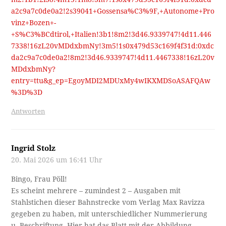
a2c9a7c0de0a2!2s39041+Gossensa%C3%9F,+Autonome+Pro
vinz+Bozen+-
+S%C3%BCdtirol,+Italien!3b1!8m2!3d46.9339747!4d11.446
7338!16zL20vMDdxbmNy!3m5!1s0x479d53c169f4f31d:0xdc
da2c9a7c0de0a2!8m2!3d46.9339747!4d11.4467338!16zL20v
MDdxbmNy?
entry=ttu&g_ep=EgoyMDI2MDUxMy4wIKXMDSoASAFQAw
%3D%3D
Antworten
Ingrid Stolz
20. Mai 2026 um 16:41 Uhr
Bingo, Frau Pöll!
Es scheint mehrere – zumindest 2 – Ausgaben mit
Stahlstichen dieser Bahnstrecke vom Verlag Max Ravizza
gegeben zu haben, mit unterschiedlicher Nummerierung
u. Beschriftung. Hier hat das Blatt mit der Abbildung