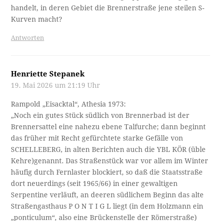
handelt, in deren Gebiet die Brennerstraße jene steilen S-
Kurven macht?
Antworten
Henriette Stepanek
19. Mai 2026 um 21:19 Uhr
Rampold „Eisacktal“, Athesia 1973:
„Noch ein gutes Stück südlich von Brennerbad ist der
Brennersattel eine nahezu ebene Talfurche; dann beginnt
das früher mit Recht gefürchtete starke Gefälle von
SCHELLEBERG, in alten Berichten auch die YBL KÖR (üble
Kehre)genannt. Das Straßenstück war vor allem im Winter
häufig durch Fernlaster blockiert, so daß die Staatsstraße
dort neuerdings (seit 1965/66) in einer gewaltigen
Serpentine verläuft, an deeren südlichem Beginn das alte
Straßengasthaus P O N T I G L liegt (in dem Holzmann ein
„ponticulum“, also eine Brückenstelle der Römerstraße)