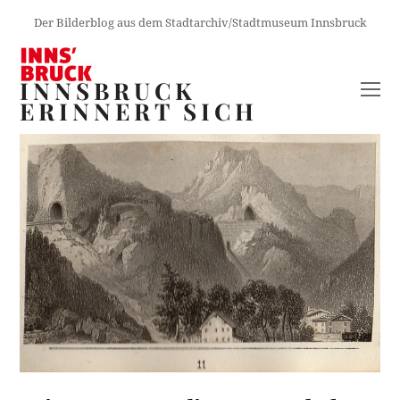
Der Bilderblog aus dem Stadtarchiv/Stadtmuseum Innsbruck
INNSBRUCK
O
ERINNERT SICH
M
M