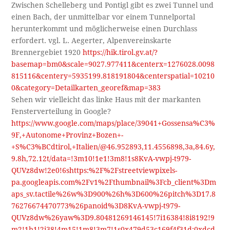
Zwischen Schelleberg und Pontigl gibt es zwei Tunnel und
einen Bach, der unmittelbar vor einem Tunnelportal
herunterkommt und möglicherweise einen Durchlass
erfordert. vgl. L. Aegerter, Alpenvereinskarte
Brennergebiet 1920
https://hik.tirol.gv.at/?
basemap=bm0&scale=9027.977411&centerx=1276028.0098
815116&centery=5935199.818191804&centerspatial=10210
0&category=Detailkarten_georef&map=383
Sehen wir vielleicht das linke Haus mit der markanten
Fensterverteilung in Google?
https://www.google.com/maps/place/39041+Gossensa%C3%
9F,+Autonome+Provinz+Bozen+-
+S%C3%BCdtirol,+Italien/@46.952893,11.4556898,3a,84.6y,
9.8h,72.12t/data=!3m10!1e1!3m8!1s8KvA-vwpj-t979-
QUVz8dw!2e0!6shttps:%2F%2Fstreetviewpixels-
pa.googleapis.com%2Fv1%2Fthumbnail%3Fcb_client%3Dm
aps_sv.tactile%26w%3D900%26h%3D600%26pitch%3D17.8
76276674470773%26panoid%3D8KvA-vwpj-t979-
QUVz8dw%26yaw%3D9.80481269146145!7i16384!8i8192!9
m2!1b1!2i38!4m15!1m8!3m7!1s0x479d53c169f4f31d:0xdcd