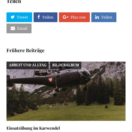
Teilen
Tweet
Teilen
Plus one
Teilen
Email
Frühere Beiträge
ARBEIT UND ALLTAG
BILDERALBUM
Einsatzübung im Karwendel