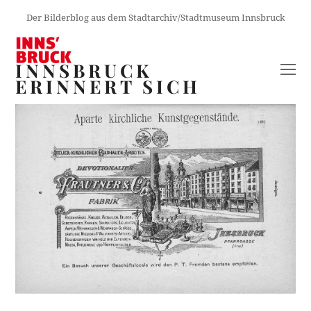
Der Bilderblog aus dem Stadtarchiv/Stadtmuseum Innsbruck
INNSBRUCK
O
ERINNERT SICH
M
M