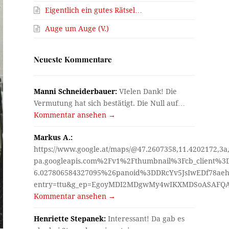
Eigentlich ein gutes Rätsel…
Auge um Auge (V.)
Neueste Kommentare
Manni Schneiderbauer:
VIelen Dank! Die
Vermutung hat sich bestätigt. Die Null auf…
Kommentar ansehen →
Markus A.:
https://www.google.at/maps/@47.2607358,11.4202172,3a
pa.googleapis.com%2Fv1%2Fthumbnail%3Fcb_client%
6.027806584327095%26panoid%3DDRcYv5JsIwEDf78aeh
entry=ttu&g_ep=EgoyMDI2MDgwMy4wIKXMDSoASAF
Kommentar ansehen →
Henriette Stepanek:
Interessant! Da gab es