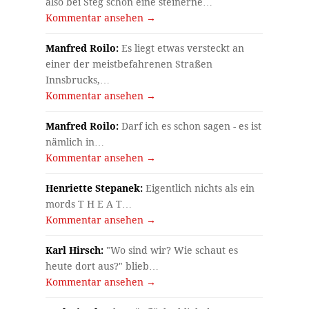
also bei Steg schon eine steinerne…
Kommentar ansehen →
Manfred Roilo:
Es liegt etwas versteckt an
einer der meistbefahrenen Straßen
Innsbrucks,…
Kommentar ansehen →
Manfred Roilo:
Darf ich es schon sagen - es ist
nämlich in…
Kommentar ansehen →
Henriette Stepanek:
Eigentlich nichts als ein
mords T H E A T…
Kommentar ansehen →
Karl Hirsch:
"Wo sind wir? Wie schaut es
heute dort aus?" blieb…
Kommentar ansehen →