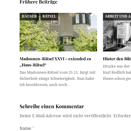
Frühere Beiträge
HÄUSER
RÄTSEL
ARBEIT UND 
Madonnen-Rätsel XXVI – extended zu
Hinter den Bil
„Haus-Rätsel“
Drucke aus der
Das Madonnen-Rätsel vom 25.11. birgt mit
Karl Redlich ha
Sicherheit einige Schwierigkeit. Nun habe
Ihnen schon ges
ich beschlossen, auch noch…
Schreibe einen Kommentar
Deine E-Mail-Adresse wird nicht veröffentlicht.
Erforder
Name
*