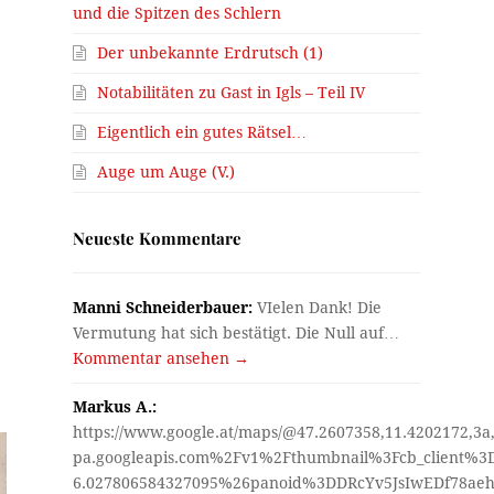
und die Spitzen des Schlern
Der unbekannte Erdrutsch (1)
Notabilitäten zu Gast in Igls – Teil IV
Eigentlich ein gutes Rätsel…
Auge um Auge (V.)
Neueste Kommentare
Manni Schneiderbauer:
VIelen Dank! Die
Vermutung hat sich bestätigt. Die Null auf…
Kommentar ansehen →
Markus A.:
https://www.google.at/maps/@47.2607358,11.4202172,3a
pa.googleapis.com%2Fv1%2Fthumbnail%3Fcb_client%
6.027806584327095%26panoid%3DDRcYv5JsIwEDf78aeh