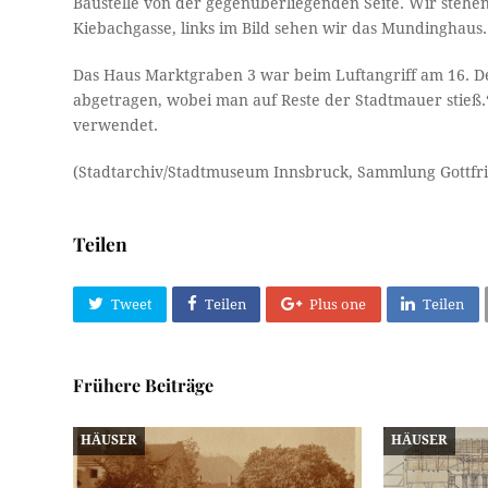
Baustelle von der gegenüberliegenden Seite. Wir steh
Kiebachgasse, links im Bild sehen wir das Mundinghaus.
Das Haus Marktgraben 3 war beim Luftangriff am 16. 
abgetragen, wobei man auf Reste der Stadtmauer stieß.
verwendet.
(Stadtarchiv/Stadtmuseum Innsbruck, Sammlung Gottfr
Teilen
Tweet
Teilen
Plus one
Teilen
Frühere Beiträge
HÄUSER
HÄUSER