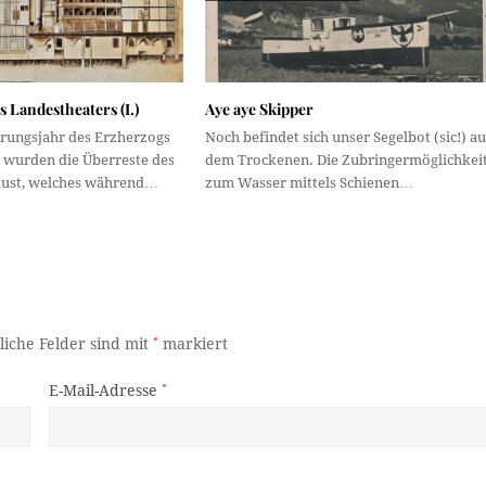
s Landestheaters (I.)
Aye aye Skipper
erungsjahr des Erzherzogs
Noch befindet sich unser Segelbot (sic!) au
. wurden die Überreste des
dem Trockenen. Die Zubringermöglichkei
lust, welches während…
zum Wasser mittels Schienen…
liche Felder sind mit
*
markiert
E-Mail-Adresse
*