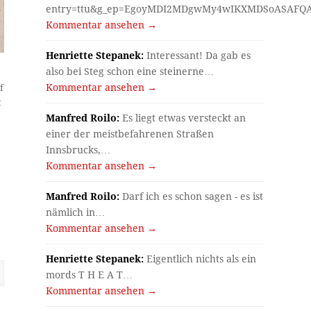
entry=ttu&g_ep=EgoyMDI2MDgwMy4wIKXMDSoASAF
Kommentar ansehen →
Henriette Stepanek:
Interessant! Da gab es
also bei Steg schon eine steinerne…
Kommentar ansehen →
f
t
Manfred Roilo:
Es liegt etwas versteckt an
einer der meistbefahrenen Straßen
Innsbrucks,…
Kommentar ansehen →
Manfred Roilo:
Darf ich es schon sagen - es ist
nämlich in…
Kommentar ansehen →
Henriette Stepanek:
Eigentlich nichts als ein
mords T H E A T…
Kommentar ansehen →