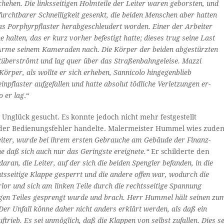
ehen. Die linksseitigen Holmteile der Leiter waren geborsten, und
t furchtbarer Schnelligkeit gesenkt, die beiden Menschen aber hatten
s Porphyrpflaster herabgeschleudert worden. Einer der Arbeiter
halten, das er kurz vorher befestigt hatte; dieses trug seine Last
r Arme seinem Kameraden nach. Die Körper der beiden abgestürzten
utüberströmt und lag quer über das Straßenbahngeleise. Mazzi
örper, als wollte er sich erheben, Sannicolo hingegenblieb
npflaster aufgefallen und hatte absolut tödliche Verletzungen er­
o er lag
.“
Unglück gesucht. Es konnte jedoch nicht mehr festgestellt
- oder Bedienungsfehler handelte. Malermeister Hummel wies zude
eiter, wurde bei ihrem ersten Gebrauche am Gebäude der Finanz-
ne daß sich auch nur das
Geringste ereignete.“
Er schilderte den
ran, die Leiter, auf der sich die beiden Spengler befanden, in die
htsseitige Klappe gesperrt und die andere offen war, wodurch die
erlor und sich am linken Teile durch die rechtsseitige Spannung
tigen Teiles gesprengt wurde und brach. Herr Hummel hält seinen zu
 Der Unfall könne daher nicht anders erklärt werden, als daß ein
trieb. Es sei unmöglich, daß die Klappen von selbst zufallen. Dies se