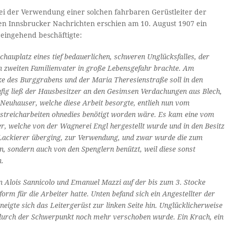
bei der Verwendung einer solchen fahrbaren Gerüstleiter der
en Innsbrucker Nachrichten erschien am 10. August 1907 ein
 eingehend beschäftigte:
hauplatz eines tief bedauerlichen, schweren Unglücksfalles, der
n zweiten Familienvater in große Lebensgefahr brachte.
Am
ke des Burggrabens und der Maria Theresienstraße soll in den
ufig ließ der Hausbesitzer an den Ge­simsen Verdachungen aus Blech,
euhauser, welche diese Arbeit besorgte, ent­lieh nun vom
streicharbeiten ohne­dies benötigt worden wäre. Es kam eine vom
r, welche von der Wagnerei Engl hergestellt wurde und in den Besitz
 Lackierer überging, zur Verwendung, und zwar wurde die zum
n, sondern auch von den Spenglern benützt, weil diese sonst
n.
en Alois Sannicolo und Emanuel Mazzi auf der bis zum 3. Stocke
orm für die Arbeiter hatte. Unten befand sich ein Angestellter der
igte sich das Leitergerüst zur linken Seite hin. Unglücklicherweise
wodurch der Schwer­punkt noch mehr verschoben wurde. Ein Krach, ein