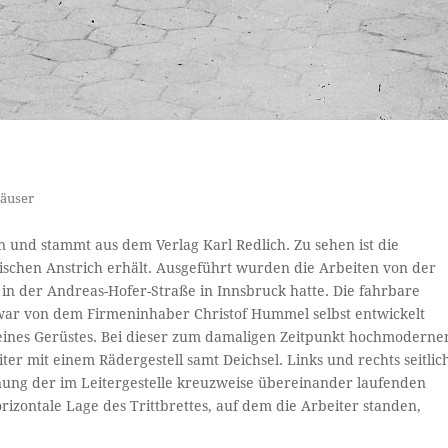
äuser
 und stammt aus dem Verlag Karl Redlich. Zu sehen ist die
ischen Anstrich erhält. Ausgeführt wurden die Arbeiten von der
 in der Andreas-Hofer-Straße in Innsbruck hatte. Die fahrbare
 war von dem Firmeninhaber Christof Hummel selbst entwickelt
nes Gerüstes. Bei dieser zum damaligen Zeitpunkt hochmoderne
iter mit einem Rädergestell samt Deich­sel. Links und rechts seitlic
nung der im Leitergestelle kreuzweise übereinander laufenden
izontale Lage des Trittbrettes, auf dem die Arbeiter standen,