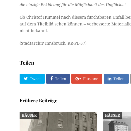
die einzige Erklärung für die Mög­lichkeit des Unglücks.
“
Ob Christof Hummel nach diesem furchtbaren Unfall bei 
auf dem Titelbild sehen können – verbesserte Materiali
nicht bekannt.
(Stadtarchiv Innsbruck, KR-PL-57)
Teilen
Tweet
Teilen
Plus one
Teilen
Frühere Beiträge
HÄUSER
HÄUSER