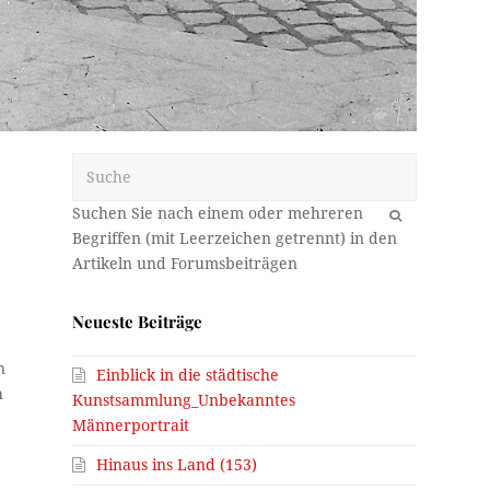
Suche
OK
Neueste Beiträge
n
Einblick in die städtische
h
Kunstsammlung_Unbekanntes
Männerportrait
Hinaus ins Land (153)