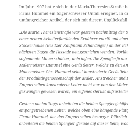
Im Jahr 1907 hatte sich in der Maria-Theresien-Straße 
Firma Hummel ein folgenschwerer Unfall ereignet. In d
umfangreicher Artikel, der sich mit diesem Unglücksfall
„
Die Maria Theresienstraße war gestern nach­mittag der Sc
einer armen Arbeiterfamilie den Ernährer entriß und eine
Stockerhause (Besitzer Kaufmann Schar­dinger) an der Ec
nächsten Tagen die Fassade neu gestrichen werden. Vor­lä
sogenannte Mauerschützer, anbringen. Die Spenglerfirma N
Malermeister Hummel eine Gerüstleiter, welche zu den An
Malermeister Chr. Hum­mel selbst konstruierte Gerüstleite
der Produktivgenossenschaft der Maler, Anstreicher und
Emportreiben konstruierte Leiter nicht nur von den Maler
gezwungen gewesen wären, ein eigenes Gerüst aufzustelle
Gestern nachmittags arbeiteten die beiden Spenglergehilf
emporgetriebenen Leiter, welche oben eine hängende Plattf
Firma Hummel, der das Emportreiben besorgte. Plötzlich ne
arbeiteten die beiden Spengler gerade auf dieser Seite, 