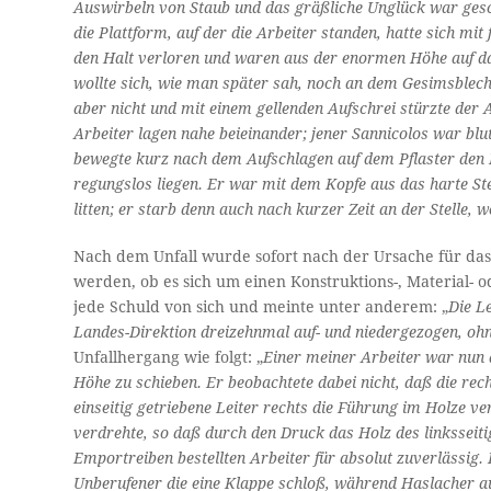
Auswirbeln von Staub und das gräßliche Unglück war gesch
die Plattform, auf der die Arbeiter standen, hatte sich mi
den Halt verloren und waren aus der enormen Höhe auf da
wollte sich, wie man später sah, noch an dem Gesimsbleche 
aber nicht und mit einem gellenden Aufschrei stürzte de
Arbeiter lagen nahe beieinander; jener Sannicolos war bl
bewegte kurz nach dem Aufschlagen auf dem Pflaster den K
regungslos liegen. Er war mit dem Kopfe aus das harte Stei
litten;
er starb denn auch nach kurzer Zeit an der Stelle, w
Nach dem Unfall wurde sofort nach der Ursache für das 
werden, ob es sich um einen Konstruktions-, Material
jede Schuld von sich und meinte unter anderem: „
Die L
Landes-Direktion dreizehnmal auf- und niedergezogen, oh
Unfallhergang wie folgt: „
Einer meiner Arbeiter war nun da
Höhe zu schieben. Er beobachtete dabei nicht, daß die rec
einseitig getriebene Leiter rechts die Füh­rung im Holze v
verdrehte, so daß durch den Druck das Holz des linkssei
Emportreiben bestellten Arbeiter für absolut zuverlässig.
Unberufener die eine Klappe schloß, während Haslacher auf