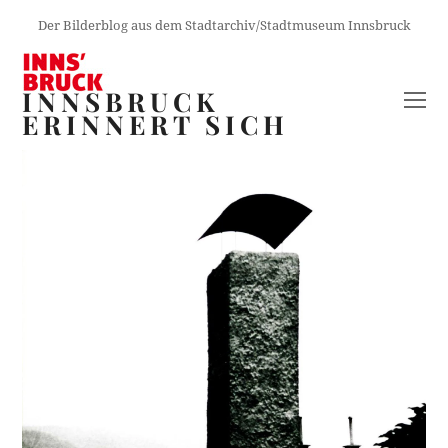
Der Bilderblog aus dem Stadtarchiv/Stadtmuseum Innsbruck
INNSBRUCK
O
ERINNERT SICH
M
M