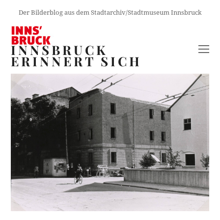
Der Bilderblog aus dem Stadtarchiv/Stadtmuseum Innsbruck
INNSBRUCK
O
ERINNERT SICH
M
M