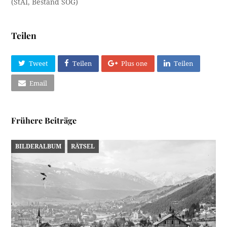
(StAI, Bestand SOG)
Teilen
Tweet
Teilen
Plus one
Teilen
Email
Frühere Beiträge
BILDERALBUM
RÄTSEL