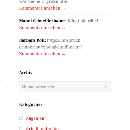
war meine Urgroßmutter
Kommentar ansehen →
Manni Schneiderbauer:
Klingt plausibel.
Kommentar ansehen →
Barbara Pöll:
https://innsbruck-
erinnert.at/ein-mal-rundherum/
Kommentar ansehen →
e
Archiv
s
Archiv
Kategorien
Allgemein
Arbeit und Alltag