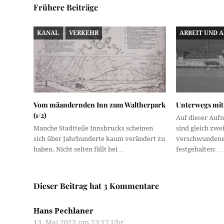
Frühere Beiträge
KANAL
VERKEHR
ARBEIT UND 
Vom mäandernden Inn zum Waltherpark
Unterwegs mit 
(1/2)
Auf dieser Auf
Manche Stadtteile Innsbrucks scheinen
sind gleich zwei
sich über Jahrhunderte kaum verändert zu
verschwundene 
haben. Nicht selten fällt bei…
festgehalten:…
Dieser Beitrag hat 3 Kommentare
Hans Pechlaner
13. Mai 2023 um 23:17 Uhr