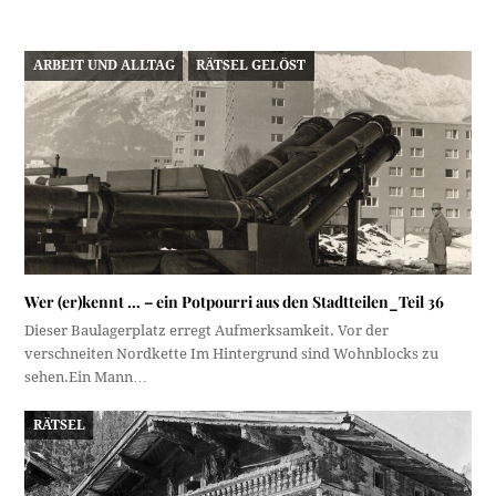
ARBEIT UND ALLTAG
RÄTSEL GELÖST
Wer (er)kennt … – ein Potpourri aus den Stadtteilen_Teil 36
Dieser Baulagerplatz erregt Aufmerksamkeit. Vor der
verschneiten Nordkette Im Hintergrund sind Wohnblocks zu
sehen.Ein Mann…
RÄTSEL