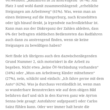
verwenden: „Radfahren ist zu anstrengend“ (67%). Auf
Platz 3 und wohl damit zusammenhängend: „erhebliche
Steigungen am Arbeitsweg“ (61%). Was, wenn man an
einen Heimweg auf die Hungerburg, nach Kranebitten
oder Igls hinauf denkt, ja irgendwie nachvollziehbar ist.
Kann man aus der Diskrepanz der Zahlen ableiten, dass
6% der befragten städtischen Bediensteten das Radfahren
auch dann zu anstrengend finden, wenn sie keine
Steigungen zu bewältigen haben?
Nett finde ich übrigens auch den dazwischenliegenden
Grund Nummer 2, sich motorisiert in die Arbeit zu
begeben. Nicht etwa „keine ÖV-Verbindung vorhanden“
(34%) oder „Muss am Arbeitsweg Kinder mitnehmen“
(27%), nein, schlicht und einfach: „Ich fahre gerne mit dem
Auto“ (62%). Was ja durchaus verständlich ist, wenn man
so wunderbare Rennstrecken wie auf dem obigen Bild
befahren darf und sich in den Kurven ganz wie Ayrton
Senna (wie gesagt: Autofahrer aufgepasst!) oder Carlos
Sainz fühlen kann. Oder wer immer halt heute die