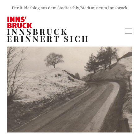
Der Bilderblog aus dem Stadtarchiv/Stadtmuseum Innsbruck
INNSBRUCK
O
ERINNERT SICH
M
M