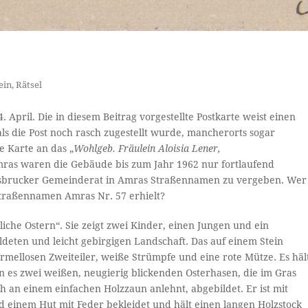
ein
,
Rätsel
. April. Die in diesem Beitrag vorgestellte Postkarte weist einen
als die Post noch rasch zugestellt wurde, mancherorts sogar
e Karte an das „
Wohlgeb. Fräulein Aloisia Lener,
mras waren die Gebäude bis zum Jahr 1962 nur fortlaufend
nnsbrucker Gemeinderat in Amras Straßennamen zu vergeben. Wer
Straßennamen Amras Nr. 57 erhielt?
liche Ostern“. Sie zeigt zwei Kinder, einen Jungen und ein
ldeten und leicht gebirgigen Landschaft. Das auf einem Stein
ärmellosen Zweiteiler, weiße Strümpfe und eine rote Mütze. Es häl
n es zwei weißen, neugierig blickenden Osterhasen, die im Gras
ich an einem einfachen Holzzaun anlehnt, abgebildet. Er ist mit
 einem Hut mit Feder bekleidet und hält einen langen Holzstock