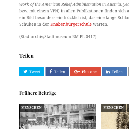
work of the American Relief Administration in Austria, y
bzw. mit einem VPN) In allen Publikationen finden sich
ein Bild besonders eindrücklich ist, das eine lange Sch
Schuhen in der
Knabenbürgerschule
warten.
(Stadtarchiv/Stadtmuseum RM-PL-0417)
Teilen
Tweet
Teilen
Plus one
Teilen
Frühere Beiträge
MENSCHEN
MENSCHEN