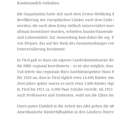
Kondensmilch enthalten.
Die Organisation hatte sich nach dem Ersten Weltkrieg d
Bevölkerung der europäischen Länder nach dem Ende des
werden, die nach dem Krieg vielfach unterernährt ware
oftmals bezeichnet wurden, erhielten hunderttausende
und Lebensmittel. Zur Anwendung kam dabei die sog. Pel
von Pirquet, das auf der Basis des Zusammenhanges vo
Unterernährung bestimmte.
In Tirol gab es dazu ein eigenes Landeskommissariat d
die Hilfe regional koordinierte – es ist also möglich, d
Tod leitete das regionale Büro Santitätsinspektor Hans 
für 1920 an, dass in Tirol täglich etwa 14.600 Kinder e
Zwei Jahre später waren es noch etwa 1.000 Kinder täg
in Tirol bis 1921 ca. 6.000 Paar Schuhe verteilt. Ab 1922
auch Professoren und Studenten, wohl um die Eliten de
Einen guten Einblick in die Arbeit des ARA geben die
Mi
Amerikanische Kinderhilfsaktion in den Ländern Österr