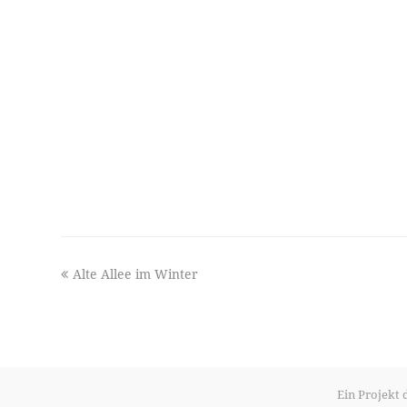
previous
Alte Allee im Winter
post:
Ein Projekt 