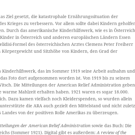
as Ziel gesetzt, die katastrophale Ernährungssituation der
 Krieges zu verbessern. Vor allem sollte dabei Kindern geholfe
n. Durch das amerikanische Kinderhilfswerk, wie es in Österreic
 Kinder in Österreich und anderen europäischen Ländern Essen
idisi-Formel des österreichischen Arztes Clemens Peter Freiherr
n Körpergewicht und Sitzhöhe von Kindern, den Grad der
es Kinderhilfswerk, das im Sommer 1919 seine Arbeit aufnahm un
ass das Foto dort aufgenommen worden ist. Von 1919 bis zu seinem
Witsch. Die Mitteilungen der American Relief Administration gebe
ine warme Mahlzeit erhalten haben. 1921 waren es sogar 18.000.
lich. Dazu kamen vielfach noch Kleiderspenden, so wurden allein
 unterstützte die ARA auch gezielt den Mittelstand und nicht zuletz
s Landes von der positiven Rolle Amerikas zu überzeugen.
tteilungen der American Relief Administration
sowie das Buch: Die
eichs (Sommer 1921). Digital gibt es außerdem:
A review of the