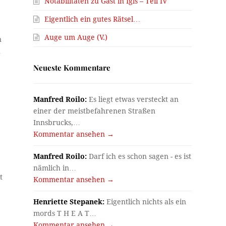
Notabilitäten zu Gast in Igls – Teil IV
Eigentlich ein gutes Rätsel…
Auge um Auge (V.)
n
h
Neueste Kommentare
Manfred Roilo:
Es liegt etwas versteckt an
einer der meistbefahrenen Straßen
d
Innsbrucks,…
Kommentar ansehen →
n
Manfred Roilo:
Darf ich es schon sagen - es ist
nämlich in…
t
Kommentar ansehen →
Henriette Stepanek:
Eigentlich nichts als ein
mords T H E A T…
Kommentar ansehen →