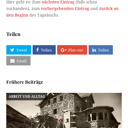
Hier geht es: Zum
nächsten Eintrag
(falls schon
vorhanden), zum
vorhergehenden Eintrag
und
zurück an
den Beginn
des Tagebuchs.
Teilen
Tweet
Teilen
Plus one
Teilen
Email
Frühere Beiträge
ARBEIT UND ALLTAG