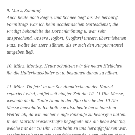
9. März, Sonntag.
Auch heute noch Regen, und Schnee liegt bis Weiherburg.
Vormittags war ich beim academischen Gottesdienst; die
Predigt behandelte die Dornenkrönung u. war sehr
ansprechend. Unsere Hoffort,
[Hoffart]
unsern übertriebenen
Putz, wollte der Herr
s
üh
n
en, als er sich den Purpurmantel
umgeben ließ.
10. März, Montag. Heute schnitten wir die neuen Kleidchen
für die Hallerhauskinder zu u
.
begannen daran zu nähen.
11. März. Da jetzt in der Servitenkirche an der Kanzel
repariert wird, entfiel seit einiger Zeit die 1/2 11 Uhr Messe,
weshalb die lb. Tante Anna in der Pfarrkirche der 10 Uhr
Messe beiwohnte. Ich holte sie also heute bei schönstem
Wetter ab, da wir nacher einige Einkäufe zu besorgen hatten.
In der Mariatheresienstraße begegnete uns die liebe Martha,
welche mit der 10 Uhr Trambahn zu uns heraufgefahren war.