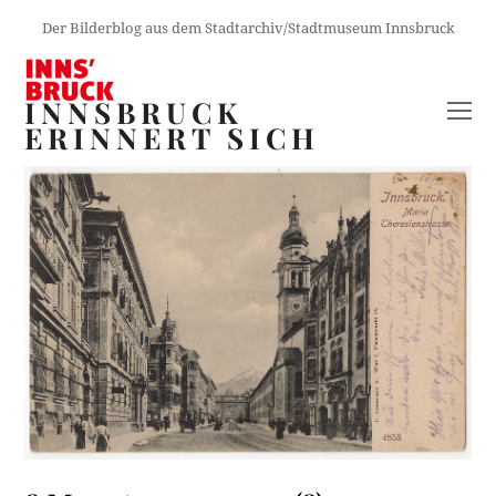
Der Bilderblog aus dem Stadtarchiv/Stadtmuseum Innsbruck
INNSBRUCK
O
ERINNERT SICH
M
M