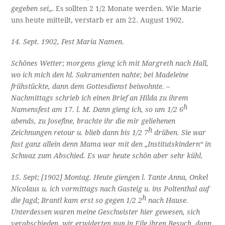
gegeben sei
„. Es sollten 2 1/2 Monate werden. Wie Marie
uns heute mitteilt, verstarb er am 22. August 1902.
14. Sept. 1902, Fest Maria Namen.
Schönes Wetter; morgens gieng ich mit Margreth nach Hall,
wo ich mich den hl. Sakramenten nahte; bei Madeleine
frühstückte, dann dem Gottesdienst beiwohnte. –
Nachmittags schrieb ich einen Brief an Hilda zu ihrem
h
Namensfest am 17. l. M. Dann gieng ich, so um 1/2 6
abends, zu Josefine, brachte ihr die mir geliehenen
h
Zeichnungen retour u. blieb dann bis 1/2 7
drüben. Sie war
fast ganz allein denn Mama war mit den „Institutskindern“ in
Schwaz zum Abschied. Es war heute schön aber sehr kühl.
15. Sept; [1902] Montag. Heute giengen l. Tante Anna, Onkel
Nicolaus u. ich vormittags nach Gasteig u. ins Poltenthal auf
h
die Jagd; Brantl kam erst so gegen 1/2 2
nach Hause.
Unterdessen waren meine Geschwister hier gewesen, sich
verabschieden, wir erwiderten nun in Eile ihren Besuch, dann