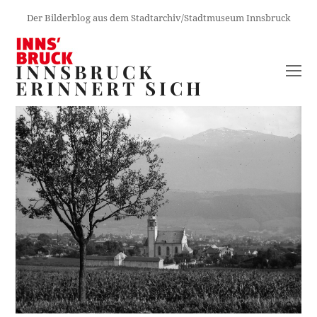
Der Bilderblog aus dem Stadtarchiv/Stadtmuseum Innsbruck
INNSBRUCK
O
ERINNERT SICH
M
M