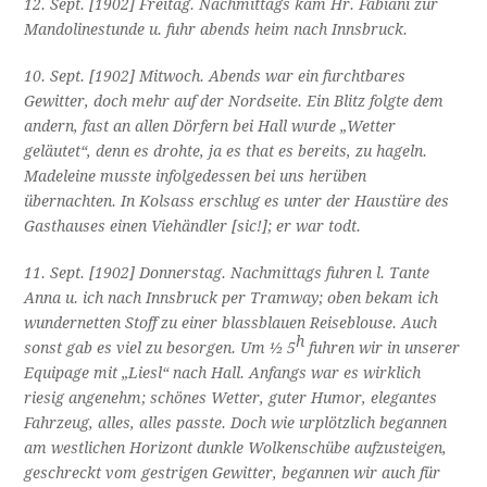
12. Sept. [1902] Freitag. Nachmittags kam Hr. Fabiani zur
Mandolinestunde u. fuhr abends heim nach Innsbruck.
10. Sept. [1902] Mitwoch. Abends war ein furchtbares
Gewitter, doch mehr auf der Nordseite. Ein Blitz folgte dem
andern, fast an allen Dörfern bei Hall wurde „Wetter
geläutet“, denn es drohte, ja es that es bereits, zu hageln.
Madeleine musste infolgedessen bei uns herüben
übernachten. In Kolsass erschlug es unter der Haustüre des
Gasthauses einen Viehändler [sic!]; er war todt.
11. Sept. [1902] Donnerstag. Nachmittags fuhren l. Tante
Anna u. ich nach Innsbruck per Tramway; oben bekam ich
wundernetten Stoff zu einer blassblauen Reiseblouse. Auch
h
sonst gab es viel zu besorgen. Um ½ 5
fuhren wir in unserer
Equipage mit „Liesl“ nach Hall. Anfangs war es wirklich
riesig angenehm; schönes Wetter, guter Humor, elegantes
Fahrzeug, alles, alles passte. Doch wie urplötzlich begannen
am westlichen Horizont dunkle Wolkenschübe aufzusteigen,
geschreckt vom gestrigen Gewitter, begannen wir auch für