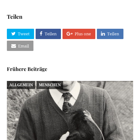
Teilen
Tweet
Teilen
Plus one
Teilen
Email
Frühere Beiträge
ALLGEMEIN
MENSCHEN