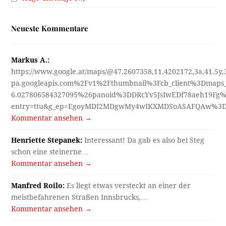
Neueste Kommentare
Markus A.:
https://www.google.at/maps/@47.2607358,11.4202172,3a,41.5y
pa.googleapis.com%2Fv1%2Fthumbnail%3Fcb_client%3Dmap
6.027806584327095%26panoid%3DDRcYv5JsIwEDf78aeh19Fg%
entry=ttu&g_ep=EgoyMDI2MDgwMy4wIKXMDSoASAFQAw%3
Kommentar ansehen →
Henriette Stepanek:
Interessant! Da gab es also bei Steg
schon eine steinerne…
Kommentar ansehen →
Manfred Roilo:
Es liegt etwas versteckt an einer der
meistbefahrenen Straßen Innsbrucks,…
Kommentar ansehen →