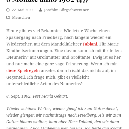
22. Mai 2022
Joachim Bürgschwentner
Menschen
Heute gibt es viel Bekanntes: Wie letzte Woche einen
Spaziergang nach Friedberg. nach langem wieder ein
Wiedersehen mit dem Mandolinlehrer
Fabiani
. Für Marie
Kindheitserinnerungen. Eine davon kann ich mit ihr teilen:
„Neunerln“ mit Großmutter und Großtante. Ewig ist es her
und nur mehr eine ganz vage Erinnerung. Wenn ich mir
diese Spielregeln
ansehe, dann frischt das nichts auf, im
Gegenteil. Ich frage mich, gibt es vielleicht
unterschiedliche Arten des Neunerlns?
8. Sept. 1902, Fest Maria Geburt.
Wieder schönes Wetter, wieder gieng ich zum Gottesdienst;
wieder giengen wir nachmittags nach Friedberg. Als wir zum
Gatter hinaus wollten, kam aber Herr Fabiani, den wir dann
mitnahmen. Auch Madeleine war bei uns, ich hatte den Kodak