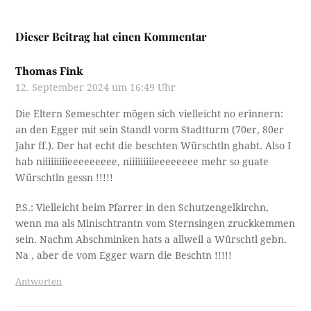
Dieser Beitrag hat einen Kommentar
Thomas Fink
12. September 2024 um 16:49 Uhr
Die Eltern Semeschter mögen sich vielleicht no erinnern:
an den Egger mit sein Standl vorm Stadtturm (70er, 80er
Jahr ff.). Der hat echt die beschten Würschtln ghabt. Also I
hab niiiiiiiiieeeeeeeee, niiiiiiiiieeeeeeee mehr so guate
Würschtln gessn !!!!!
P.S.: Vielleicht beim Pfarrer in den Schutzengelkirchn,
wenn ma als Minischtrantn vom Sternsingen zruckkemmen
sein. Nachm Abschminken hats a allweil a Würschtl gebn.
Na , aber de vom Egger warn die Beschtn !!!!!
Antworten