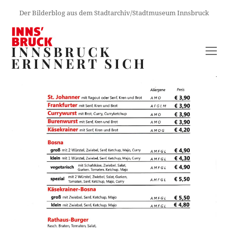
Der Bilderblog aus dem Stadtarchiv/Stadtmuseum Innsbruck
INNSBRUCK
O
ERINNERT SICH
M
M