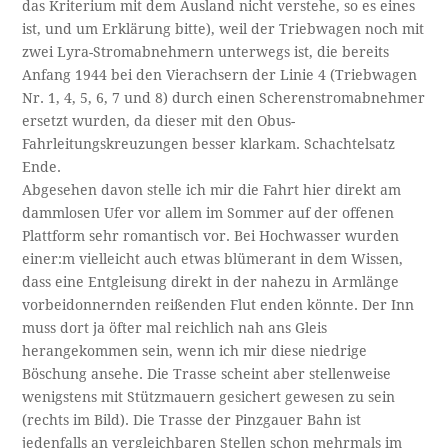
das Kriterium mit dem Ausland nicht verstehe, so es eines
ist, und um Erklärung bitte), weil der Triebwagen noch mit
zwei Lyra-Stromabnehmern unterwegs ist, die bereits
Anfang 1944 bei den Vierachsern der Linie 4 (Triebwagen
Nr. 1, 4, 5, 6, 7 und 8) durch einen Scherenstromabnehmer
ersetzt wurden, da dieser mit den Obus-
Fahrleitungskreuzungen besser klarkam. Schachtelsatz
Ende.
Abgesehen davon stelle ich mir die Fahrt hier direkt am
dammlosen Ufer vor allem im Sommer auf der offenen
Plattform sehr romantisch vor. Bei Hochwasser wurden
einer:m vielleicht auch etwas blümerant in dem Wissen,
dass eine Entgleisung direkt in der nahezu in Armlänge
vorbeidonnernden reißenden Flut enden könnte. Der Inn
muss dort ja öfter mal reichlich nah ans Gleis
herangekommen sein, wenn ich mir diese niedrige
Böschung ansehe. Die Trasse scheint aber stellenweise
wenigstens mit Stützmauern gesichert gewesen zu sein
(rechts im Bild). Die Trasse der Pinzgauer Bahn ist
jedenfalls an vergleichbaren Stellen schon mehrmals im