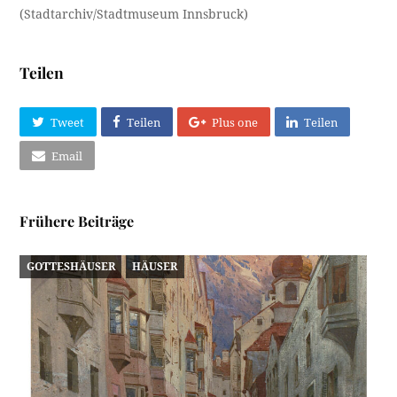
(Stadtarchiv/Stadtmuseum Innsbruck)
Teilen
Tweet
Teilen
Plus one
Teilen
Email
Frühere Beiträge
GOTTESHÄUSER
HÄUSER