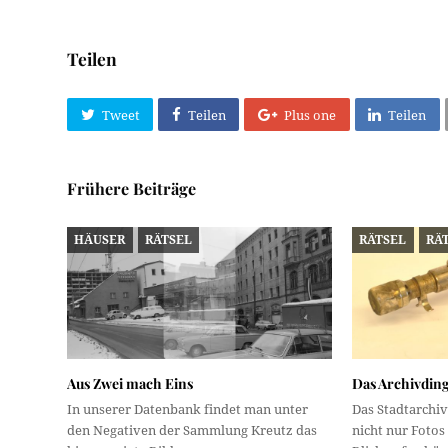
Teilen
Tweet
Teilen
Plus one
Teilen
Frühere Beiträge
HÄUSER
RÄTSEL
RÄTSEL
RÄ
Aus Zwei mach Eins
Das Archivding
In unserer Datenbank findet man unter
Das Stadtarch
den Negativen der Sammlung Kreutz das
nicht nur Fotos