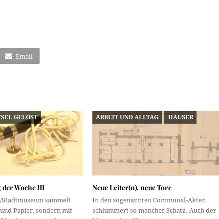
Email
TSEL GELÖST
ARBEIT UND ALLTAG
HÄUSER
 der Woche III
Neue Leiter(n), neue Tore
iv/Stadtmuseum sammelt
In den sogenannten Communal-Akten
 und Papier, sondern mit
schlummert so mancher Schatz. Auch der