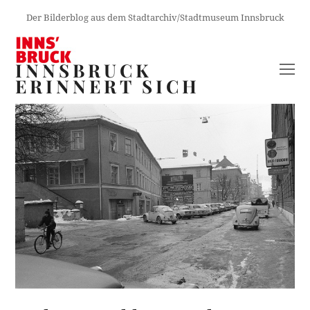
Der Bilderblog aus dem Stadtarchiv/Stadtmuseum Innsbruck
INNSBRUCK
O
ERINNERT SICH
M
M