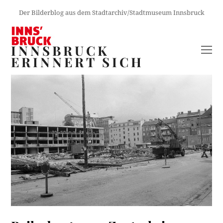
Der Bilderblog aus dem Stadtarchiv/Stadtmuseum Innsbruck
INNSBRUCK
O
ERINNERT SICH
M
M