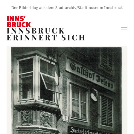
Der Bilderblog aus dem Stadtarchiv/Stadtmuseum Innsbruck
INNSBRUCK
O
ERINNERT SICH
M
M