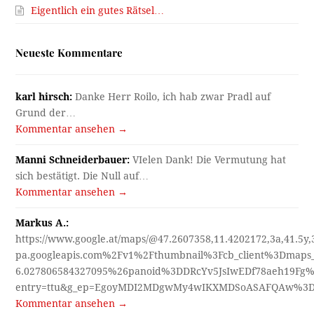
Eigentlich ein gutes Rätsel…
Neueste Kommentare
karl hirsch:
Danke Herr Roilo, ich hab zwar Pradl auf
Grund der…
Kommentar ansehen →
Manni Schneiderbauer:
VIelen Dank! Die Vermutung hat
sich bestätigt. Die Null auf…
Kommentar ansehen →
Markus A.:
https://www.google.at/maps/@47.2607358,11.4202172,3a,41.5y
pa.googleapis.com%2Fv1%2Fthumbnail%3Fcb_client%3Dmap
6.027806584327095%26panoid%3DDRcYv5JsIwEDf78aeh19Fg%
entry=ttu&g_ep=EgoyMDI2MDgwMy4wIKXMDSoASAFQAw%3
Kommentar ansehen →