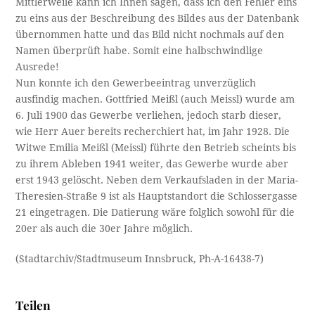
Mittlerweile kann ich Ihnen sagen, dass ich den Fehler eins
zu eins aus der Beschreibung des Bildes aus der Datenbank
übernommen hatte und das Bild nicht nochmals auf den
Namen überprüft habe. Somit eine halbschwindlige
Ausrede!
Nun konnte ich den Gewerbeeintrag unverzüglich
ausfindig machen. Gottfried Meißl (auch Meissl) wurde am
6. Juli 1900 das Gewerbe verliehen, jedoch starb dieser,
wie Herr Auer bereits recherchiert hat, im Jahr 1928. Die
Witwe Emilia Meißl (Meissl) führte den Betrieb scheints bis
zu ihrem Ableben 1941 weiter, das Gewerbe wurde aber
erst 1943 gelöscht. Neben dem Verkaufsladen in der Maria-
Theresien-Straße 9 ist als Hauptstandort die Schlossergasse
21 eingetragen. Die Datierung wäre folglich sowohl für die
20er als auch die 30er Jahre möglich.
(Stadtarchiv/Stadtmuseum Innsbruck, Ph-A-16438-7)
Teilen