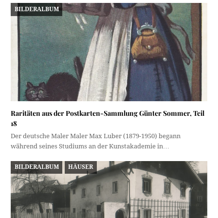
BILDERALBUM
Raritäten aus der Postkarten-Sammlung Günter Sommer, Teil
18
Der deutsche Maler Maler Max Luber (1879-1950) begann
während seines Studiums an der Kunstakademie in…
BILDERALBUM
HÄUSER