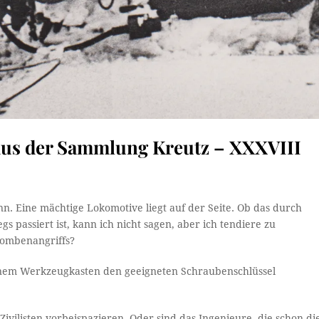
 aus der Sammlung Kreutz – XXXVIII
nn. Eine mächtige Lokomotive liegt auf der Seite. Ob das durch
s passiert ist, kann ich nicht sagen, aber ich tendiere zu
Bombenangriffs?
seinem Werkzeugkasten den geeigneten Schraubenschlüssel
-Zivilisten vorbeispazieren. Oder sind das Ingenieure, die schon di