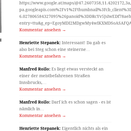
https://www.google.at/maps/@47.2607358,11.4202172,3a
pa.googleapis.com%2Fv1%2Fthumbnail%3Fcb_client%
6.027806584327095%26panoid%3DDRcYv5JsIwEDf78aeh
entry=ttu&g_ep=EgoyMDI2MDgwMy4wIKXMDSoASAF
Kommentar ansehen →
I
Henriette Stepanek:
Interessant! Da gab es
also bei Steg schon eine steinerne…
Kommentar ansehen →
Manfred Roilo:
Es liegt etwas versteckt an
einer der meistbefahrenen Straßen
Innsbrucks,…
Kommentar ansehen →
Manfred Roilo:
Darf ich es schon sagen - es ist
nämlich in…
Kommentar ansehen →
Henriette Stepanek:
Eigentlich nichts als ein