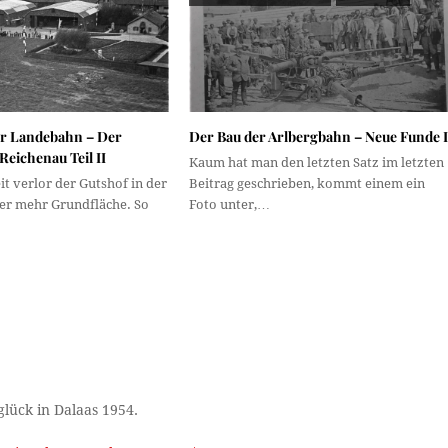
er Landebahn – Der
Der Bau der Arlbergbahn – Neue Funde I
Reichenau Teil II
Kaum hat man den letzten Satz im letzten
it verlor der Gutshof in der
Beitrag geschrieben, kommt einem ein
r mehr Grundfläche. So
Foto unter,…
lück in Dalaas 1954.