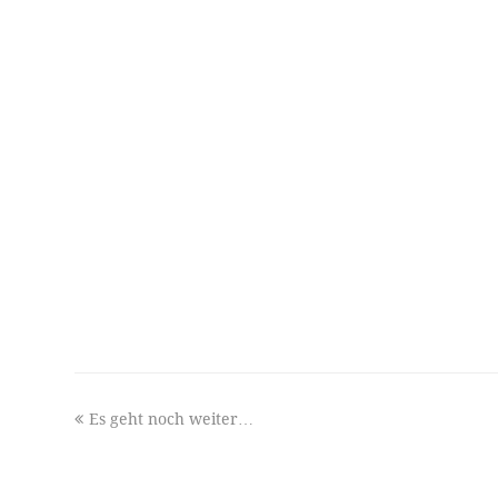
previous
Es geht noch weiter…
post: