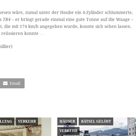
ewesen wäre, zumal unter der Haube ein 4-Zylinder schlummerte,
es
TR4
– er bringt gerade einmal eine gute Tonne auf die Waage –
t, die mit 174 km/h angegeben wurde, konnte sich sehen lassen.
re­üs­sie­ren konnte …
illier)
Email
ALLTAG
VERKEHR
HÄUSER
RÄTSEL GELÖST
VERKEHR