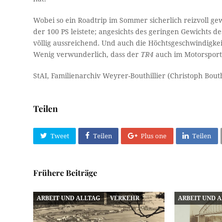
Wobei so ein Roadtrip im Sommer sicherlich reizvoll g
der 100 PS leistete; angesichts des geringen Gewichts d
völlig aussreichend. Und auch die Höchtsgeschwindigkei
Wenig verwunderlich, dass der
TR4
auch im Motorsport 
StAI, Familienarchiv Weyrer-Bouthillier (Christoph Bouth
Teilen
Tweet
Teilen
Plus one
Teilen
Frühere Beiträge
ARBEIT UND ALLTAG
VERKEHR
ARBEIT UND 