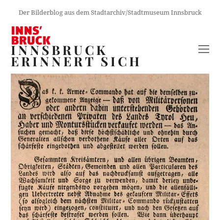
Der Bilderblog aus dem Stadtarchiv/Stadtmuseum Innsbruck
INNSBRUCK
O
ERINNERT SICH
M
M