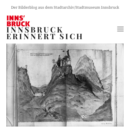
Der Bilderblog aus dem Stadtarchiv/Stadtmuseum Innsbruck
INNSBRUCK
O
ERINNERT SICH
M
M