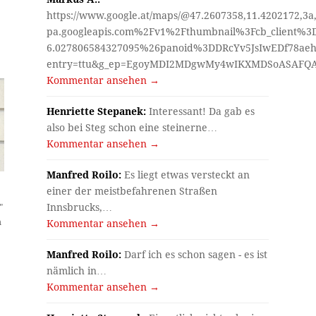
https://www.google.at/maps/@47.2607358,11.4202172,3a
pa.googleapis.com%2Fv1%2Fthumbnail%3Fcb_client%
6.027806584327095%26panoid%3DDRcYv5JsIwEDf78aeh
entry=ttu&g_ep=EgoyMDI2MDgwMy4wIKXMDSoASAF
Kommentar ansehen →
Henriette Stepanek:
Interessant! Da gab es
also bei Steg schon eine steinerne…
Kommentar ansehen →
Manfred Roilo:
Es liegt etwas versteckt an
einer der meistbefahrenen Straßen
Innsbrucks,…
"
h
Kommentar ansehen →
Manfred Roilo:
Darf ich es schon sagen - es ist
nämlich in…
Kommentar ansehen →