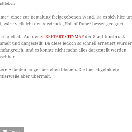
adtleben
Fame“, einer zur Bemalung freigegebenen Wand. Da es sich hier u
 wäre vielleicht der Ausdruck „Hall of Fame“ besser geeignet.
 schnell ab. Auf der
STREETART-CITYMAP
der Stadt Innsbruck
elt und dargestellt. Da diese jedoch so schnell erneuert wurde
umfangreich, und es konnte nicht mehr alles dargestellt werden.
nsehbar.
ssere Arbeiten länger bestehen bleiben. Die hier abgebildete
ttlerweile aber übermalt.
Email