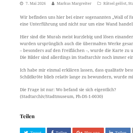
7. Mai 2026
Markus Margreiter
Rätsel gelöst
,
St
Wir befinden uns hier bei einer sogenannten „Wall of 
eine Unterführung und nicht nur um eine Wand handelt,
Hier sind die Murals meist kurzlebig und lösen einander
wurden ursprünglich auch die übermalten Werke gesamm
– besonders auf den Freiflächen –, wurde die Karte zu 
Die Bilder sind allerdings im Stadtarchiv noch immer ei
Ich habe mir einmal erklären lassen, dass qualitativ be
Schildkröte blieb relativ lange zu bewundern, wurde mi
Die Frage ist nur: Wo befand sie sich eigentlich?
(Stadtarchiv/Stadtmuseum, Ph-DS-1-0030)
Teilen
Tweet
Teilen
Plus one
Teilen