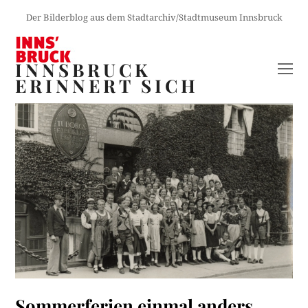
Der Bilderblog aus dem Stadtarchiv/Stadtmuseum Innsbruck
INNSBRUCK
O
ERINNERT SICH
M
M
Sommerferien einmal anders